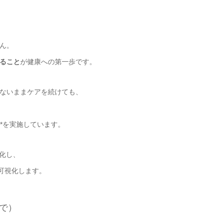
ん。
ること
が健康への第一歩です。
ないままケアを続けても、
**を実施しています。
化し、
可視化します。
まで）