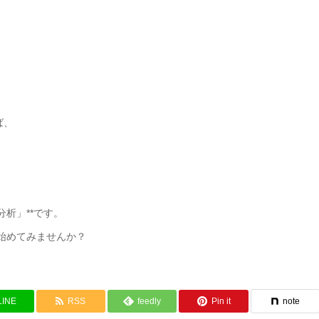
ば、
析」**です。
始めてみませんか？
LINE
RSS
feedly
Pin it
note